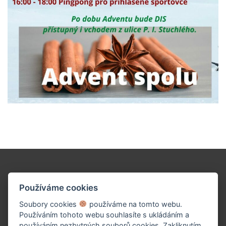
Podpořte naše dílo!
Používáme cookies
Soubory cookies
používáme na tomto webu.
Používáním tohoto webu souhlasíte s ukládáním a
používáním nezbytných souborů cookies. Zakliknutím