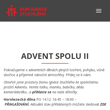
ADVENT SPOLU II
Pokračujeme v adventních dílnách plných tvoření, pohybu, vůně
skořice a příjemné vánoční atmosféry. Přidej se k nám.
Otevřeli jsme prostory Domu Ignáce Stuchlého ke společnému
prožití Adventu. Vemte taťku, mamku, babičku, dědu
kamaráda/dku…a
přihlaste se
na naše dílničky
.
Horolezecká dílna
PO 14.12. 16:45 – 18:00 –
PŘIHLAŠOVÁNÍ
.
Aktuální stav přihlášených můžete sledovat
ZDE