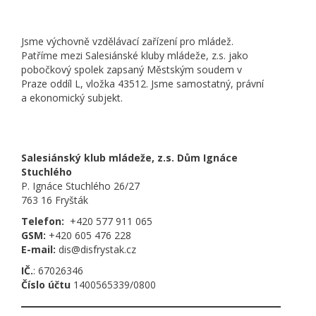
Jsme výchovně vzdělávací zařízení pro mládež.
Patříme mezi Salesiánské kluby mládeže, z.s. jako
pobočkový spolek zapsaný Městským soudem v
Praze oddíl L, vložka 43512. Jsme samostatný, právní
a ekonomický subjekt.
Salesiánský klub mládeže, z.s. Dům Ignáce
Stuchlého
P. Ignáce Stuchlého 26/27
763 16 Fryšták
Telefon:
+420 577 911 065
GSM:
+420 605 476 228
E-mail:
dis@disfrystak.cz
IČ.
: 67026346
Číslo účtu
1400565339/0800