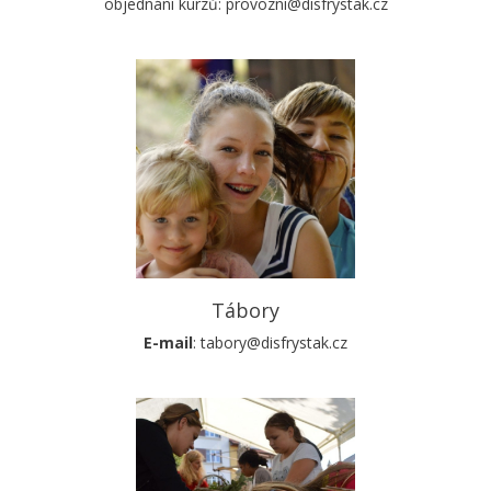
objednání kurzů: provozni@disfrystak.cz
Tábory
E-mail
: tabory@disfrystak.cz