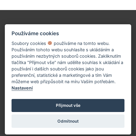
Podpořte naše dílo!
Používáme cookies
Soubory cookies
používáme na tomto webu.
Používáním tohoto webu souhlasíte s ukládáním a
používáním nezbytných souborů cookies. Zakliknutím
tlačítka "Přijmout vše" nám udělíte souhlas k ukládání a
používání i dalších souborů cookies jako jsou
preferenční, statistické a marketingové a tím Vám
můžeme web přizpůsobit na míru Vaším potřebám.
Nastavení
PŘISPĚT TEĎ
Přijmout vše
Odmítnout
(c) 2026 UniWIRE Solution, s.r.o. |
Nastavení Cookie