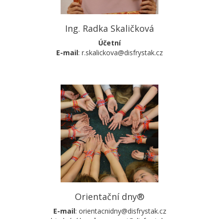
Ing. Radka Skaličková
Účetní
E-mail
: r.skalickova@disfrystak.cz
Orientační dny®
E-mail
: orientacnidny@disfrystak.cz