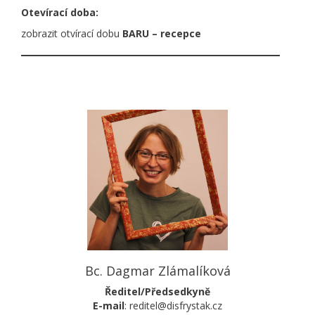
Otevírací doba:
zobrazit otvírací dobu
BARU – recepce
Bc. Dagmar Zlámalíková
Ředitel/Předsedkyně
E-mail
: reditel@disfrystak.cz