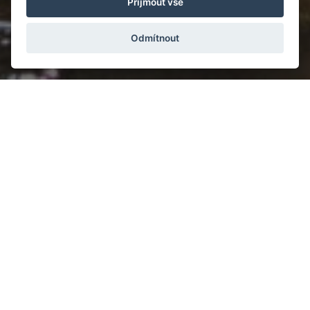
Přijmout vše
Odmítnout
Víkendové a prázdninové
akce ...