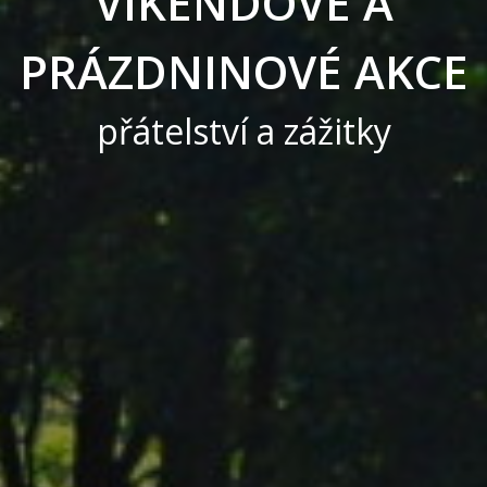
V
Í
K
E
N
D
O
V
É
A
P
R
Á
Z
D
N
I
N
O
V
É
A
K
C
E
přátelství a zážitky