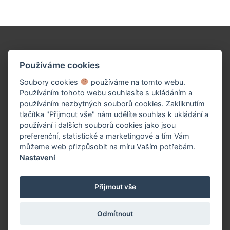
Podpořte naše dílo!
Používáme cookies
Soubory cookies
používáme na tomto webu.
Používáním tohoto webu souhlasíte s ukládáním a
používáním nezbytných souborů cookies. Zakliknutím
tlačítka "Přijmout vše" nám udělíte souhlas k ukládání a
používání i dalších souborů cookies jako jsou
preferenční, statistické a marketingové a tím Vám
můžeme web přizpůsobit na míru Vaším potřebám.
Nastavení
PŘISPĚT TEĎ
Přijmout vše
Odmítnout
(c) 2026 UniWIRE Solution, s.r.o. |
Nastavení Cookie