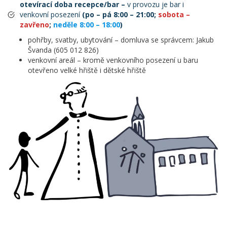
otevírací doba recepce/bar
–
v provozu je bar i
venkovní posezení
(po – pá 8:00 – 21:00;
sobota –
zavřeno
;
neděle 8:00 – 18:00
)
pohřby, svatby, ubytování – domluva se správcem: Jakub
Švanda (605 012 826)
venkovní areál – kromě venkovního posezení u baru
otevřeno velké hřiště i dětské hřiště