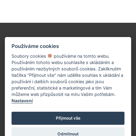
Podpořte naše dílo!
Používáme cookies
Soubory cookies
používáme na tomto webu.
Používáním tohoto webu souhlasíte s ukládáním a
používáním nezbytných souborů cookies. Zakliknutím
tlačítka "Přijmout vše" nám udělíte souhlas k ukládání a
používání i dalších souborů cookies jako jsou
preferenční, statistické a marketingové a tím Vám
můžeme web přizpůsobit na míru Vaším potřebám.
Nastavení
PŘISPĚT TEĎ
Přijmout vše
Odmítnout