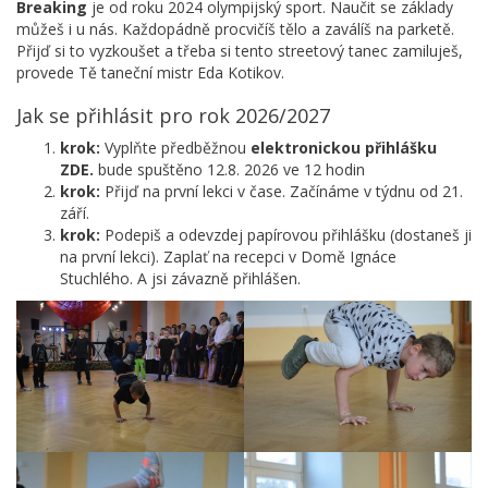
Breaking
je od roku 2024 olympijský sport. Naučit se základy
můžeš i u nás. Každopádně procvičíš tělo a zaválíš na parketě.
Přijď si to vyzkoušet a třeba si tento streetový tanec zamiluješ,
provede Tě taneční mistr Eda Kotikov.
Jak se přihlásit pro rok 2026/2027
krok:
Vyplňte předběžnou
elektronickou přihlášku
ZDE.
bude spuštěno 12.8. 2026 ve 12 hodin
krok:
Přijď na první lekci v čase. Začínáme v týdnu od 21.
září.
krok:
Podepiš a odevzdej papírovou přihlášku (dostaneš ji
na první lekci). Zaplať na recepci v Domě Ignáce
Stuchlého. A jsi závazně přihlášen.