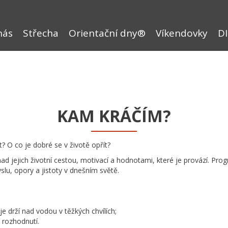
nás
Střecha
Orientační dny®
Víkendovky
DI
KAM KRÁČÍM?
 O co je dobré se v životě opřít?
d jejich životní cestou, motivací a hodnotami, které je provází. Pr
slu, opory a jistoty v dnešním světě.
e drží nad vodou v těžkých chvílích;
í rozhodnutí.