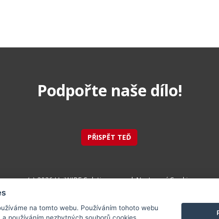
Podpořte naše dílo!
PŘISPĚT TEĎ
(c) 2026 UniWIRE Solution, s.r.o. |
Nastavení Cookie
es
užíváme na tomto webu. Používáním tohoto webu
m a používáním nezbytných souborů cookies.