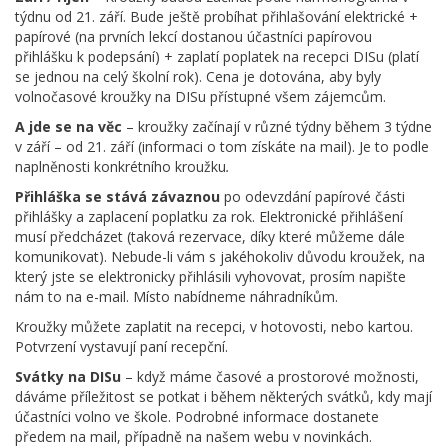
týdnu od 21. září. Bude ještě probíhat přihlašování elektrické +
papírové (na prvních lekcí dostanou účastníci papírovou
přihlášku k podepsání) + zaplatí poplatek na recepci DISu (platí
se jednou na celý školní rok). Cena je dotována, aby byly
volnočasové kroužky na DISu přístupné všem zájemcům.
A jde se na věc
– kroužky začínají v různé týdny během 3 týdne
v září – od 21. září (informaci o tom získáte na mail). Je to podle
naplněnosti konkrétního kroužku
.
Přihláška se stává závaznou
po odevzdání papírové části
přihlášky a zaplacení poplatku za rok. Elektronické přihlášení
musí předcházet (taková rezervace, díky které můžeme dále
komunikovat). Nebude-li vám s jakéhokoliv důvodu kroužek, na
který jste se elektronicky přihlásili vyhovovat, prosím napište
nám to na e-mail. Místo nabídneme náhradníkům.
Kroužky můžete zaplatit na recepci, v hotovosti, nebo kartou.
Potvrzení vystavují paní recepční.
Svátky na DISu
– když máme časové a prostorové možnosti,
dáváme příležitost se potkat i během některých svátků, kdy mají
účastníci volno ve škole. Podrobné informace dostanete
předem na mail, případně na našem webu v novinkách.