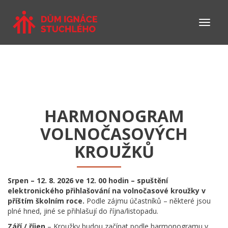
HARMONOGRAM
VOLNOČASOVÝCH
KROUŽKŮ
Srpen – 12. 8. 2026 ve 12. 00 hodin – spuštění
elektronického přihlašování na volnočasové kroužky v
příštím školním roce.
Podle zájmu účastníků – některé jsou
plné hned, jiné se přihlašují do října/listopadu.
Září / říjen
– Kroužky budou začínat podle harmonogramu v