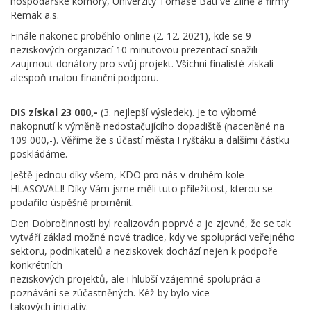
hospodářské komory, Univerzity Tomáše Bati ve Zlíně a firmy
Remak a.s.
Finále nakonec proběhlo online (2. 12. 2021), kde se 9
neziskových organizací 10 minutovou prezentací snažili
zaujmout donátory pro svůj projekt. Všichni finalisté získali
alespoň malou finanční podporu.
DIS získal 23 000,-
(3. nejlepší výsledek). Je to výborné
nakopnutí k výměně nedostačujícího dopadiště (naceněné na
109 000,-). Věříme že s účastí města Fryštáku a dalšími částku
poskládáme.
Ještě jednou díky všem, KDO pro nás v druhém kole
HLASOVALI! Díky Vám jsme měli tuto příležitost, kterou se
podařilo úspěšně proměnit.
Den Dobročinnosti byl realizován poprvé a je zjevné, že se tak
vytváří základ možné nové tradice, kdy ve spolupráci veřejného
sektoru, podnikatelů a neziskovek dochází nejen k podpoře
konkrétních
neziskových projektů, ale i hlubší vzájemné spolupráci a
poznávání se zúčastněných. Kéž by bylo více
takových iniciativ.