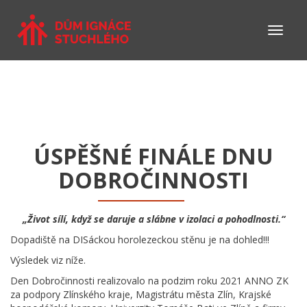
ÚSPĚŠNÉ FINÁLE DNU
DOBROČINNOSTI
„Život sílí, když se daruje a slábne v izolaci a pohodlnosti.“
Dopadiště na DISáckou horolezeckou stěnu je na dohled!!!
Výsledek viz níže.
Den Dobročinnosti realizovalo na podzim roku 2021 ANNO ZK
za podpory Zlínského kraje, Magistrátu města Zlín, Krajské