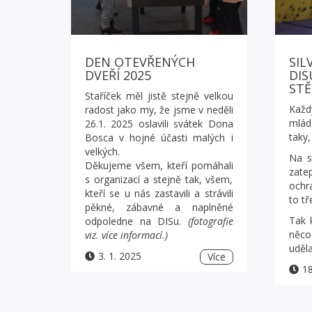
DEN OTEVŘENÝCH
SIL
DVEŘÍ 2025
DIS
ST
Staříček měl jistě stejně velkou
Každ
radost jako my, že jsme v neděli
mlád
26.1. 2025 oslavili svátek Dona
taky,
Bosca v hojné účasti malých i
velkých.
Na s
Děkujeme všem, kteří pomáhali
zate
s organizací a stejně tak, všem,
ochr
kteří se u nás zastavili a strávili
to tř
pěkné, zábavné a naplněné
Tak 
odpoledne na DISu.
(fotografie
něco
viz. více informací.)
uděla
3. 1. 2025
Více
18