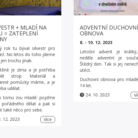
VESTR + MLADÍ NA
ADVENTNÍ DUCHOVN
U = ZATEPLENÍ
OBNOVA
ĚNY
8. - 10. 12. 2023
ý rok tu býval silvestr pro
Letošní advent je krátký
ež. No letos do toho jdeme
neděle adventní je souča
 jen trochu jinak.
Štědrý den. Tak si jej nene
těně je zima a je potřeba
utéct.
plit strop. Materiál a
Duchovní obnova pro mlad
anné pomůcky máme, a je
14 let.
eba udělat.
24. 10. 2023
Ví
k tomu zvu mladé: pojďme
 pořádného dělat a pak si
t také něco pro sebe.
. 12. 2023
Více