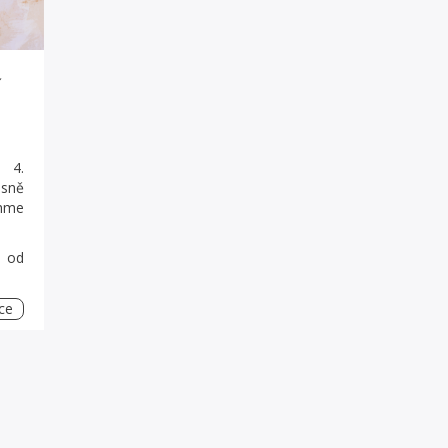
Í
, 4.
sně
chme
é od
ce