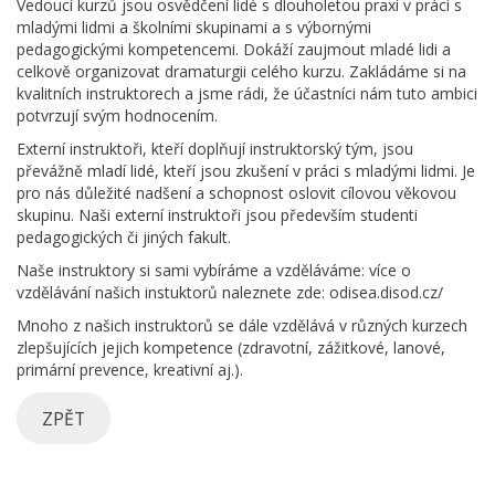
Vedoucí kurzů jsou osvědčení lidé s dlouholetou praxí v práci s
mladými lidmi a školními skupinami a s výbornými
pedagogickými kompetencemi. Dokáží zaujmout mladé lidi a
celkově organizovat dramaturgii celého kurzu. Zakládáme si na
kvalitních instruktorech a jsme rádi, že účastníci nám tuto ambici
potvrzují svým hodnocením.
Externí instruktoři, kteří doplňují instruktorský tým, jsou
převážně mladí lidé, kteří jsou zkušení v práci s mladými lidmi. Je
pro nás důležité nadšení a schopnost oslovit cílovou věkovou
skupinu. Naši externí instruktoři jsou především studenti
pedagogických či jiných fakult.
Naše instruktory si sami vybíráme a vzděláváme: více o
vzdělávání našich instuktorů naleznete zde: odisea.disod.cz/
Mnoho z našich instruktorů se dále vzdělává v různých kurzech
zlepšujících jejich kompetence (zdravotní, zážitkové, lanové,
primární prevence, kreativní aj.).
ZPĚT