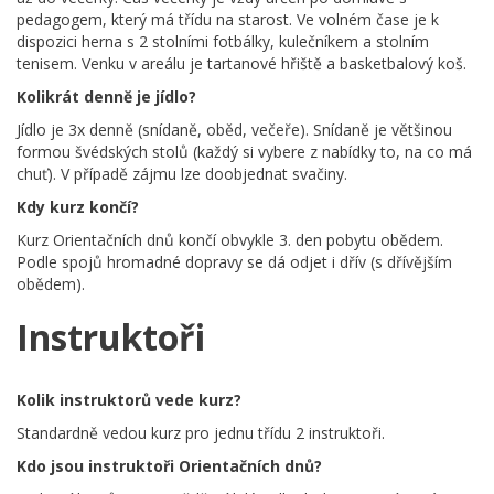
pedagogem, který má třídu na starost. Ve volném čase je k
dispozici herna s 2 stolními fotbálky, kulečníkem a stolním
tenisem. Venku v areálu je tartanové hřiště a basketbalový koš.
Kolikrát denně je jídlo?
Jídlo je 3x denně (snídaně, oběd, večeře). Snídaně je většinou
formou švédských stolů (každý si vybere z nabídky to, na co má
chuť). V případě zájmu lze doobjednat svačiny.
Kdy kurz končí?
Kurz Orientačních dnů končí obvykle 3. den pobytu obědem.
Podle spojů hromadné dopravy se dá odjet i dřív (s dřívějším
obědem).
Instruktoři
Kolik instruktorů vede kurz?
Standardně vedou kurz pro jednu třídu 2 instruktoři.
Kdo jsou instruktoři Orientačních dnů?