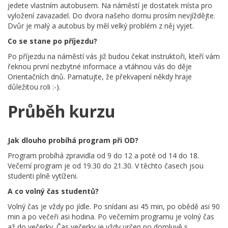
jedete vlastním autobusem. Na náměstí je dostatek místa pro
vyložení zavazadel. Do dvora našeho domu prosím nevjíždějte.
Dvůr je malý a autobus by měl velký problém z něj vyjet.
Co se stane po příjezdu?
Po příjezdu na náměstí vás již budou čekat instruktoři, kteří vám
řeknou první nezbytné informace a vtáhnou vás do děje
Orientačních dnů. Pamatujte, že překvapení někdy hraje
důležitou roli :-).
Průběh kurzu
Jak dlouho probíhá program při OD?
Program probíhá zpravidla od 9 do 12 a poté od 14 do 18.
Večerní program je od 19.30 do 21.30. V těchto časech jsou
studenti plně vytíženi.
A co volný čas studentů?
Volný čas je vždy po jídle. Po snídani asi 45 min, po obědě asi 90
min a po večeři asi hodina. Po večerním programu je volný čas
až do večerky. Čas večerky je vždy určen po domluvě s