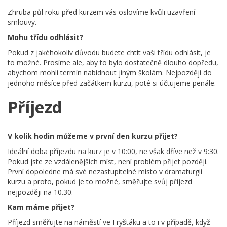
Zhruba půl roku před kurzem vás oslovíme kvůli uzavření
smlouvy.
Mohu třídu odhlásit?
Pokud z jakéhokoliv důvodu budete chtít vaši třídu odhlásit, je
to možné. Prosíme ale, aby to bylo dostatečně dlouho dopředu,
abychom mohli termín nabídnout jiným školám. Nejpozději do
jednoho měsíce před začátkem kurzu, poté si účtujeme penále.
Příjezd
V kolik hodin můžeme v první den kurzu přijet?
Ideální doba příjezdu na kurz je v 10:00, ne však dříve než v 9:30.
Pokud jste ze vzdálenějších míst, není problém přijet později.
První dopoledne má své nezastupitelné místo v dramaturgii
kurzu a proto, pokud je to možné, směřujte svůj příjezd
nejpozději na 10.30.
Kam máme přijet?
Příjezd směřujte na náměstí ve Fryštáku a to i v případě, když