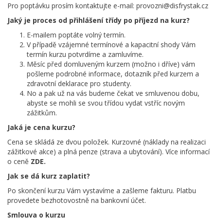
Pro poptávku prosím kontaktujte e-mail: provozni@disfrystak.cz
Jaký je proces od přihlášení třídy po příjezd na kurz?
E-mailem poptáte volný termín.
V případě vzájemné termínové a kapacitní shody Vám
termín kurzu potvrdíme a zamluvíme.
Měsíc před domluveným kurzem (možno i dříve) vám
pošleme podrobné informace, dotazník před kurzem a
zdravotní deklarace pro studenty.
No a pak už na vás budeme čekat ve smluvenou dobu,
abyste se mohli se svou třídou vydat vstříc novým
zážitkům.
Jaká je cena kurzu?
Cena se skládá ze dvou položek. Kurzovné (náklady na realizaci
zážitkové akce) a plná penze (strava a ubytování). Více informací
o ceně
ZDE.
Jak se dá kurz zaplatit?
Po skončení kurzu Vám vystavíme a zašleme fakturu. Platbu
provedete bezhotovostně na bankovní účet.
Smlouva o kurzu