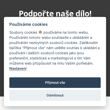
Podpořte naše dílo!
Používáme cookies
Soubory cookies
používáme na tomto webu.
Používáním tohoto webu souhlasíte s ukládáním a
používáním nezbytných souborů cookies. Zakliknutím
tlačítka "Přijmout vše" nám udělíte souhlas k ukládání a
používání i dalších souborů cookies jako jsou
preferenční, statistické a marketingové a tím Vám
PŘISPĚT TEĎ
můžeme web přizpůsobit na míru Vaším potřebám.
Nastavení
Přijmout vše
(c) 2026 UniWIRE Solution, s.r.o. |
Nastavení Cookie
Odmítnout