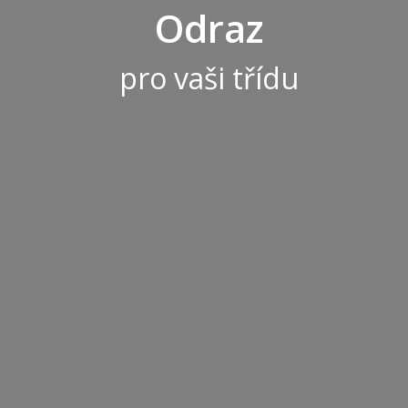
O
d
r
a
z
pro vaši třídu