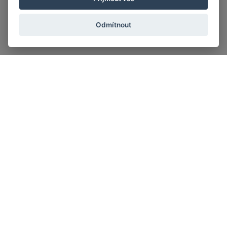
Odmítnout
ODRAZ
Nepotkávali jste spolužáky? Chybí vám společné zážitky? Cítíte
se jako třída na dně?
Pak tu pro vás máme
ODraz.
ODraz jsou dopolední nebo celodenní programy pro třídy, které
vám pomůžou odrazit se od dna.
Pro koho ODraz je?