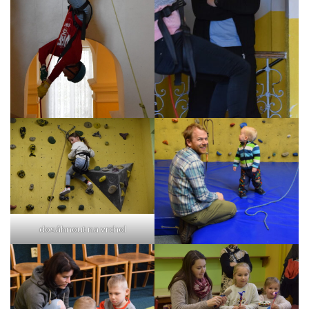
dosáhnout na vrchol