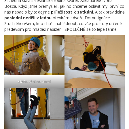
31. ledna slaví salesiánská rodina svátek zakladatele Dona
Bosca. Když jsme přemýšleli, jak ho chceme oslavit my, první co
nás napadlo bylo: dejme
příležitost k setkání
. A tak pravidelně
poslední neděli v lednu
otevíráme dveře Domu Ignáce
Stuchlého všem, kdo chtějí nahlédnout, co vše prostory určené
především pro mládež nabízení. SPOLEČNĚ se to lépe táhne.
slaňování neomrzí