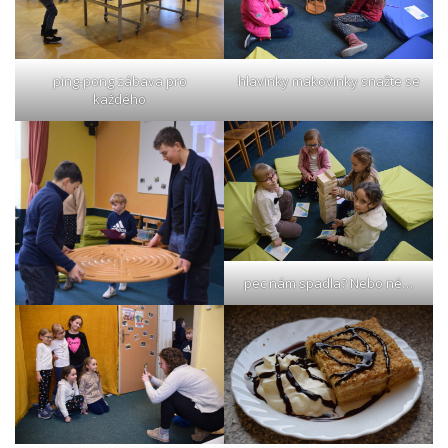
ping-pong zábava pro
hlavinky makovinky snažte se
každého
pec nám spadla? Nebo né…