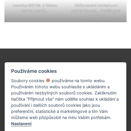
novinka INSTAX. S fotkou
Občerstvení nezbylo,ani
rovnou domů…
jediný kousek… Poděkujme
pekařce:-)
Podpořte naše dílo!
Používáme cookies
Soubory cookies
používáme na tomto webu.
Používáním tohoto webu souhlasíte s ukládáním a
používáním nezbytných souborů cookies. Zakliknutím
tlačítka "Přijmout vše" nám udělíte souhlas k ukládání a
používání i dalších souborů cookies jako jsou
preferenční, statistické a marketingové a tím Vám
můžeme web přizpůsobit na míru Vaším potřebám.
Nastavení