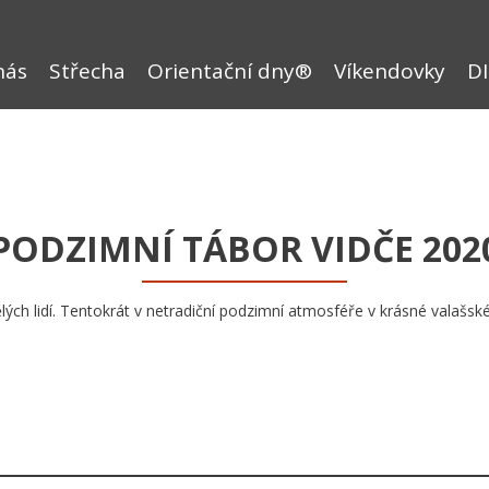
nás
Střecha
Orientační dny®
Víkendovky
DI
PODZIMNÍ TÁBOR VIDČE 202
ých lidí. Tentokrát v netradiční podzimní atmosféře v krásné valašské