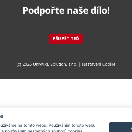
Podpořte naše dílo!
PŘISPĚT TEĎ
(c) 2026 UniWIRE Solution, s.r.o. |
Nastavení Cookie
es
užíváme na tomto webu. Používáním tohoto webu
m a používáním nezbytných souborů cookies.