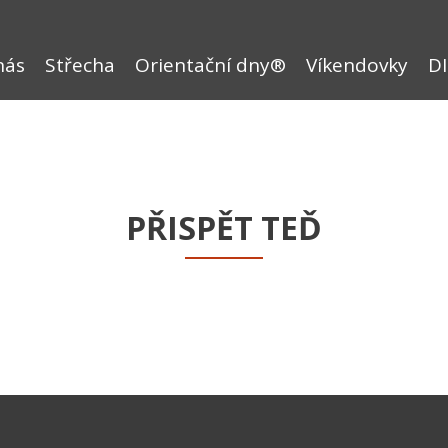
nás
Střecha
Orientační dny®
Víkendovky
DI
PŘISPĚT TEĎ