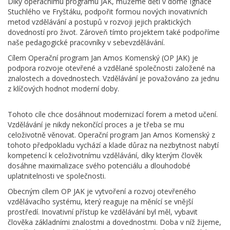
Díky operačnímu programu JAK, můžeme děti v domě Ignáce
Stuchlého ve Fryštáku, podpořit formou nových inovativních
metod vzdělávání a postupů v rozvoji jejich praktických
dovedností pro život. Zároveň tímto projektem také podpoříme
naše pedagogické pracovníky v sebevzdělávání.
Cílem Operační program Jan Amos Komenský (OP JAK) je
podpora rozvoje otevřené a vzdělané společnosti založené na
znalostech a dovednostech. Vzdělávání je považováno za jednu
z klíčových hodnot moderní doby.
Tohoto cíle chce dosáhnout modernizací forem a metod učení.
Vzdělávání je nikdy nekončící proces a je třeba se mu
celoživotně věnovat. Operační program Jan Amos Komenský z
tohoto předpokladu vychází a klade důraz na nezbytnost nabytí
kompetencí k celoživotnímu vzdělávání, díky kterým člověk
dosáhne maximalizace svého potenciálu a dlouhodobé
uplatnitelnosti ve společnosti.
Obecným cílem OP JAK je vytvoření a rozvoj otevřeného
vzdělávacího systému, který reaguje na měnící se vnější
prostředí. Inovativní přístup ke vzdělávání byl měl, vybavit
člověka základními znalostmi a dovednostmi. Doba v níž žijeme,