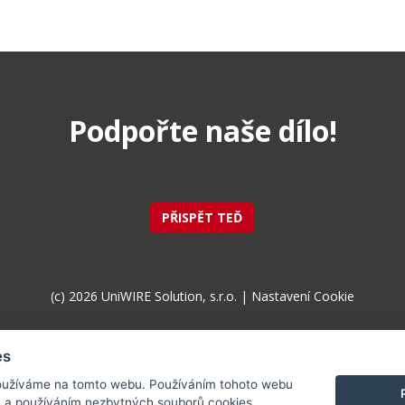
Podpořte naše dílo!
PŘISPĚT TEĎ
(c) 2026 UniWIRE Solution, s.r.o. |
Nastavení Cookie
es
užíváme na tomto webu. Používáním tohoto webu
m a používáním nezbytných souborů cookies.