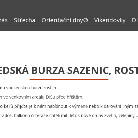
nás
Střecha
Orientační dny®
Víkendovky
DI
DSKÁ BURZA SAZENIC, ROS
na sousedskou burzu rostlin.
n ve venkovním areálu DISu před hřištěm.
ebo keřů přijďte je k nám nabídnout k výměně nebo k darování jiným 
ahrádce, balkónu či terase chtěli mít letos nové druhy květin, zelenin