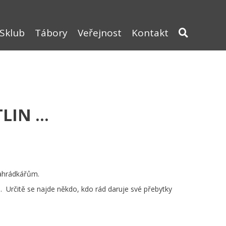
Sklub
Tábory
Veřejnost
Kontakt
TLIN …
zahrádkářům.
y … Určitě se najde někdo, kdo rád daruje své přebytky