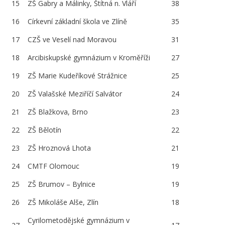
15
ZŠ Gabry a Málinky, Štítná n. Vláří
38
16
Církevní základní škola ve Zlíně
35
17
CZŠ ve Veselí nad Moravou
31
18
Arcibiskupské gymnázium v Kroměříži
27
19
ZŠ Marie Kudeříkové Strážnice
25
20
ZŠ Valašské Meziříčí Salvátor
24
21
ZŠ Blažkova, Brno
23
22
ZŠ Bělotín
22
23
ZŠ Hroznová Lhota
21
24
CMTF Olomouc
19
25
ZŠ Brumov – Bylnice
19
26
ZŠ Mikoláše Alše, Zlín
18
Cyrilometodějské gymnázium v