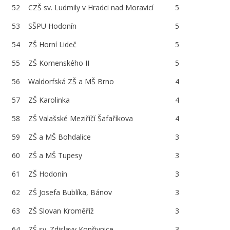
52
CZŠ sv. Ludmily v Hradci nad Moravicí
5
53
SŠPU Hodonín
5
54
ZŠ Horní Lideč
5
55
ZŠ Komenského II
5
56
Waldorfská ZŠ a MŠ Brno
4
57
ZŠ Karolinka
4
58
ZŠ Valašské Meziříčí Šafaříkova
4
59
ZŠ a MŠ Bohdalice
3
60
ZŠ a MŠ Tupesy
3
61
ZŠ Hodonín
3
62
ZŠ Josefa Bublíka, Bánov
3
63
ZŠ Slovan Kroměříž
3
64
ZŠ sv. Zdislavy Kopřivnice
3