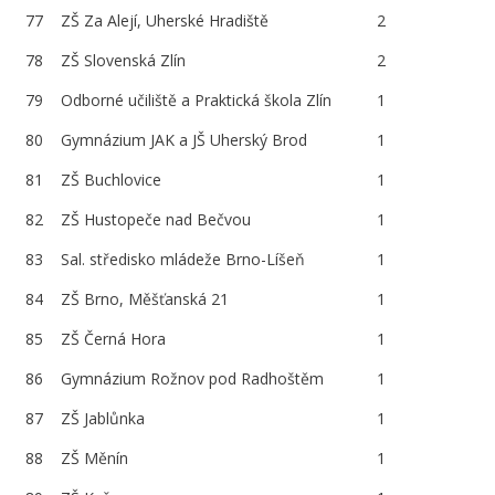
77
ZŠ Za Alejí, Uherské Hradiště
2
78
ZŠ Slovenská Zlín
2
79
Odborné učiliště a Praktická škola Zlín
1
80
Gymnázium JAK a JŠ Uherský Brod
1
81
ZŠ Buchlovice
1
82
ZŠ Hustopeče nad Bečvou
1
83
Sal. středisko mládeže Brno-Líšeň
1
84
ZŠ Brno, Měšťanská 21
1
85
ZŠ Černá Hora
1
86
Gymnázium Rožnov pod Radhoštěm
1
87
ZŠ Jablůnka
1
88
ZŠ Měnín
1