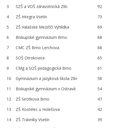
3
SZŠ a VOŠ zdravotnická Zlín
92
4
ZŠ Integra Vsetín
73
5
ZŠ Valašské Meziříčí Vyhlídka
69
6
Biskupské gymnázium Brno
68
7
CMC ZŠ Brno Lerchova
68
8
SOŠ Otrokovice
65
9
CMg a SOŠ pedagogická Brno
61
10
Gymnázium a Jazyková škola Zlín
58
11
Biskupské gymnázium v Ostravě
54
12
ZŠ Sirotkova Brno
47
13
ZŠ Kostelec u Holešova
42
14
ZŠ Trávníky Vsetín
39