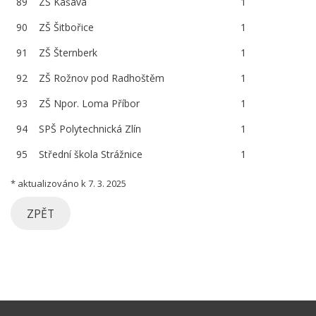
89
ZŠ Kašava
1
90
ZŠ Šitbořice
1
91
ZŠ Šternberk
1
92
ZŠ Rožnov pod Radhoštěm
1
93
ZŠ Npor. Loma Příbor
1
94
SPŠ Polytechnická Zlín
1
95
Střední škola Strážnice
1
* aktualizováno k 7. 3. 2025
ZPĚT