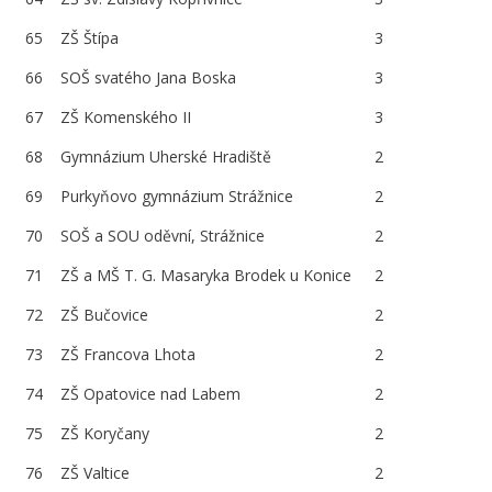
65
ZŠ Štípa
3
66
SOŠ svatého Jana Boska
3
67
ZŠ Komenského II
3
68
Gymnázium Uherské Hradiště
2
69
Purkyňovo gymnázium Strážnice
2
70
SOŠ a SOU oděvní, Strážnice
2
71
ZŠ a MŠ T. G. Masaryka Brodek u Konice
2
72
ZŠ Bučovice
2
73
ZŠ Francova Lhota
2
74
ZŠ Opatovice nad Labem
2
75
ZŠ Koryčany
2
76
ZŠ Valtice
2