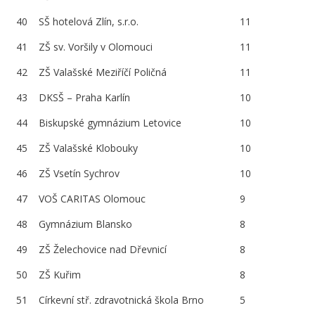
40
SŠ hotelová Zlín, s.r.o.
11
41
ZŠ sv. Voršily v Olomouci
11
42
ZŠ Valašské Meziříčí Poličná
11
43
DKSŠ – Praha Karlín
10
44
Biskupské gymnázium Letovice
10
45
ZŠ Valašské Klobouky
10
46
ZŠ Vsetín Sychrov
10
47
VOŠ CARITAS Olomouc
9
48
Gymnázium Blansko
8
49
ZŠ Želechovice nad Dřevnicí
8
50
ZŠ Kuřim
8
51
Církevní stř. zdravotnická škola Brno
5