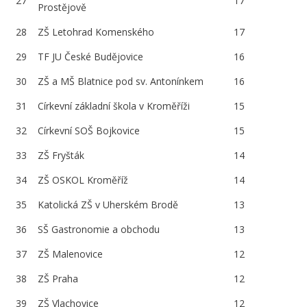
27
17
Prostějově
28
ZŠ Letohrad Komenského
17
29
TF JU České Budějovice
16
30
ZŠ a MŠ Blatnice pod sv. Antonínkem
16
31
Církevní základní škola v Kroměříži
15
32
Církevní SOŠ Bojkovice
15
33
ZŠ Fryšták
14
34
ZŠ OSKOL Kroměříž
14
35
Katolická ZŠ v Uherském Brodě
13
36
SŠ Gastronomie a obchodu
13
37
ZŠ Malenovice
12
38
ZŠ Praha
12
39
ZŠ Vlachovice
12