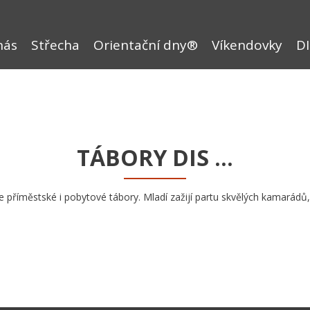
nás
Střecha
Orientační dny®
Víkendovky
DI
TÁBORY DIS …
 příměstské i pobytové tábory. Mladí zažijí partu skvělých kamarádů