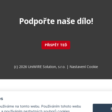
Podpořte naše dílo!
PŘISPĚT TEĎ
(c) 2026 UniWIRE Solution, s.r.o. |
Nastavení Cookie
es
užíváme na tomto webu. Používáním tohoto webu
m a používáním nezbytných souborů cookies.