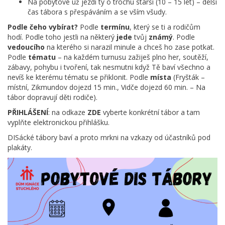
Na pobytové už jezdí ty o trochu starší (10 – 15 let) – delší
čas tábora s přespáváním a se vším všudy.
Podle čeho vybírat?
Podle
termínu
, který se ti a rodičům
hodí. Podle toho jestli na některý
jede
tvůj
známý
. Podle
vedoucího
na kterého si narazil minule a chceš ho zase potkat.
Podle
tématu
– na každém turnusu zažiješ plno her, soutěží,
zábavy, pohybu i tvoření, tak nesmutni když Tě baví všechno a
nevíš ke kterému tématu se přiklonit. Podle
místa
(Fryšták –
místní, Zikmundov dojezd 15 min., Vidče dojezd 60 min. – Na
tábor dopravují děti rodiče).
PŘIHLÁŠENÍ
: na odkaze
ZDE
vyberte konkrétní tábor a tam
vyplňte elektronickou přihlášku.
DISácké tábory baví a proto mrkni na vzkazy od účastníků pod
plakáty.