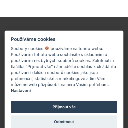
Podpořte naše dílo!
Používáme cookies
Soubory cookies
používáme na tomto webu.
Používáním tohoto webu souhlasíte s ukládáním a
používáním nezbytných souborů cookies. Zakliknutím
tlačítka "Přijmout vše" nám udělíte souhlas k ukládání a
používání i dalších souborů cookies jako jsou
preferenční, statistické a marketingové a tím Vám
můžeme web přizpůsobit na míru Vaším potřebám.
Nastavení
PŘISPĚT TEĎ
Přijmout vše
Odmítnout
(c) 2026 UniWIRE Solution, s.r.o. |
Nastavení Cookie