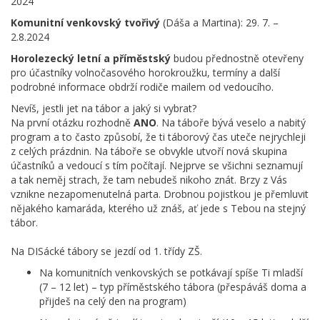
2024
Komunitní venkovský tvořivý
(Dáša a Martina): 29. 7. –
2.8.2024
Horolezecký letní a příměstský
budou přednostně otevřeny
pro účastníky volnočasového horokroužku, termíny a další
podrobné informace obdrží rodiče mailem od vedoucího.
Nevíš, jestli jet na tábor a jaký si vybrat?
Na první otázku rozhodně
ANO
. Na táboře bývá veselo a nabitý
program a to často způsobí, že ti táborový čas uteče nejrychleji
z celých prázdnin. Na táboře se obvykle utvoří nová skupina
účastníků a vedoucí s tím počítají. Nejprve se všichni seznamují
a tak neměj strach, že tam nebudeš nikoho znát. Brzy z Vás
vznikne nezapomenutelná parta. Drobnou pojistkou je přemluvit
nějakého kamaráda, kterého už znáš, ať jede s Tebou na stejný
tábor.
Na DISácké tábory se jezdí od 1. třídy ZŠ.
Na komunitních venkovských se potkávají spíše Ti mladší
(7 – 12 let) – typ příměstského tábora (přespáváš doma a
přijdeš na celý den na program)