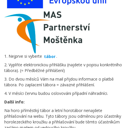
1. Nejprve si vyberte
tábor
.
2. Vyplňte elektronickou přihlášku (najdete v popisu konkrétního
tábora). (= Předběžné přihlášení)
3. Do dvou měsíců Vám na mail přijdou informace o platbě
tábora. Po zaplacení tábora = závazné přihlášení.
4. V měsíci červnu budou oslovováni případní náhradníci.
Další info:
Na horo příměstký tábor a letní horotábor nenajdete
přihlašování na webu. Tyto tábory jsou odměnou pro účastníky
horolezeckého kroužku a přihlašování bude těmto účastníkům
zasláno mailem od vedoucího kroužku.