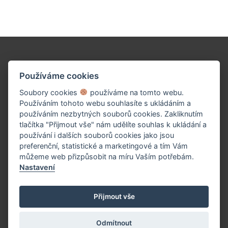
Podpořte naše dílo!
Používáme cookies
Soubory cookies
používáme na tomto webu.
Používáním tohoto webu souhlasíte s ukládáním a
používáním nezbytných souborů cookies. Zakliknutím
tlačítka "Přijmout vše" nám udělíte souhlas k ukládání a
používání i dalších souborů cookies jako jsou
preferenční, statistické a marketingové a tím Vám
můžeme web přizpůsobit na míru Vaším potřebám.
Nastavení
PŘISPĚT TEĎ
Přijmout vše
Odmítnout
(c) 2026 UniWIRE Solution, s.r.o. |
Nastavení Cookie