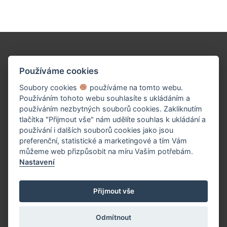
Podpořte naše dílo!
Používáme cookies
Soubory cookies
používáme na tomto webu.
Používáním tohoto webu souhlasíte s ukládáním a
používáním nezbytných souborů cookies. Zakliknutím
tlačítka "Přijmout vše" nám udělíte souhlas k ukládání a
používání i dalších souborů cookies jako jsou
preferenční, statistické a marketingové a tím Vám
můžeme web přizpůsobit na míru Vaším potřebám.
Nastavení
PŘISPĚT TEĎ
Přijmout vše
Odmítnout
(c) 2026 UniWIRE Solution, s.r.o. |
Nastavení Cookie