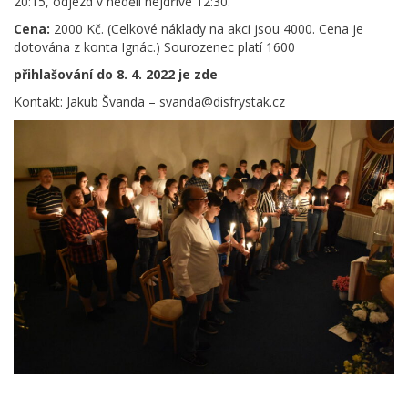
20:15, odjezd v neděli nejdříve 12:30.
Cena:
2000 Kč. (Celkové náklady na akci jsou 4000. Cena je
dotována z konta Ignác.) Sourozenec platí 1600
přihlašování do 8. 4. 2022 je zde
Kontakt: Jakub Švanda – svanda@disfrystak.cz