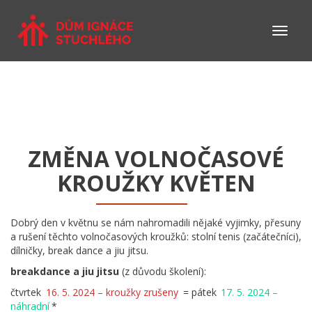
ZMĚNA VOLNOČASOVÉ
KROUŽKY KVĚTEN
Dobrý den v květnu se nám nahromadili nějaké vyjimky, přesuny
a rušení těchto volnočasových kroužků: stolní tenis (začátečníci),
dílničky, break dance a jiu jitsu.
breakdance a jiu jitsu
(z důvodu školení):
čtvrtek
16. 5. 2024 – kroužky zrušeny
= pátek
17. 5. 2024 –
náhradní
*