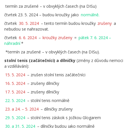
termín za zrušené – v obvyklých časech (na DISu)
čtvrtek 23. 5. 2024 – budou kroužky jako
normálně.
čtvrtek
30. 5. 2024
– tento termín budou kroužky
zrušeny
a
nebudou se nahrazovat.
čtvrtek
6. 6. 2024
–
kroužky zrušeny
=
pátek 7. 6. 2024 –
náhradní
*
*termín za zrušené – v obvyklých časech (na DISu).
stolní tenis (začátečníci) a dílničky
(změny z důvodu nemoci
a vzdělávání):
15. 5. 2024
– zrušen stolní tenis začátečníci
16. 5. 2024
– zrušeny dílničky
17. 5. 2024
– zrušeny dílničky
22. 5. 2024
– stolní tenis normálně
23. a 24. – 5. 2024
– dílničky zrušeny
29. 5. 2024
– stolní tenis záskok s Jožkou Glogarem
30. a 31. 5. 2024
– dílničky budou jako normálně