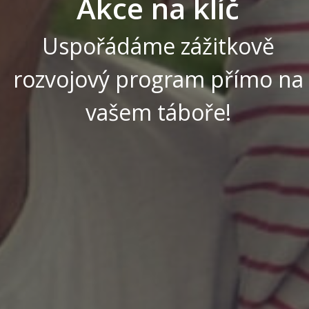
A
k
c
e
n
a
k
l
í
č
Uspořádáme zážitkově
rozvojový program přímo na
vašem táboře!