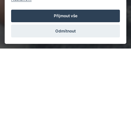
Přijmout vše
Odmítnout
AKCE NA KLÍČ
Jste vedoucí na táboře a máte 1 nebo 2 dny, kde vám chybí
program a chcete ho vyplnit něčím smysluplným?
Oslovte nás!
Zažijete srandu, akci, pohodu, ale také napětí a hluboké chvíle.
Naše programy jsou zaměřené na každého účastníka, na