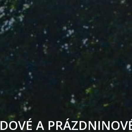
D
O
V
É
A
P
R
Á
Z
D
N
I
N
O
V