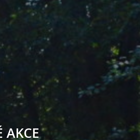
É
A
K
C
E