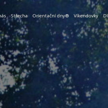
nás
Střecha
Orientační dny®
Víkendovky
DI