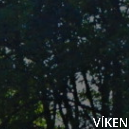
V
Í
K
E
N