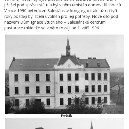
přešel pod správu státu a byl v něm umístěn domov důchodců.
V roce 1990 byl vrácen Salesiánské kongregaci, ale až o čtyři
roky později byl zcela uvolněn pro její potřeby. Nové dílo pod
názvem Dům Ignáce Stuchlého – Salesiánské centrum
pastorace mládeže se v něm rozvíjí od 1. září 1996.