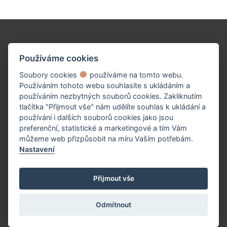
Podpořte naše dílo!
Používáme cookies
Soubory cookies
používáme na tomto webu.
Používáním tohoto webu souhlasíte s ukládáním a
používáním nezbytných souborů cookies. Zakliknutím
tlačítka "Přijmout vše" nám udělíte souhlas k ukládání a
používání i dalších souborů cookies jako jsou
preferenční, statistické a marketingové a tím Vám
můžeme web přizpůsobit na míru Vaším potřebám.
Nastavení
PŘISPĚT TEĎ
Přijmout vše
Odmítnout
(c) 2026 UniWIRE Solution, s.r.o. |
Nastavení Cookie