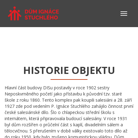
HISTORIE OBJEKTU
Hlavní část budovy DISu postavily v roce 1902 sestry
Neposkvrněného početí jako přístavbu k původní tzv. staré
škole z roku 1860. Tento komplex pak koupili salesiáni a 28. září
1927 zde pod vedením P. Ignáce Stuchlého zahájilo činnost první
české salesiánské dílo. Šlo o chlapeckou střední školu s
internátem, která připravovala budoucí salesiány. V roce 1931
byl dům rozšířen o průčelní část s kaplí, divadelním sálem a
tělocvičnou. S přerušením v době války existovalo toto dílo až
do roku 1950, kdy bylo zrušeno komunistickou vládou. Dům