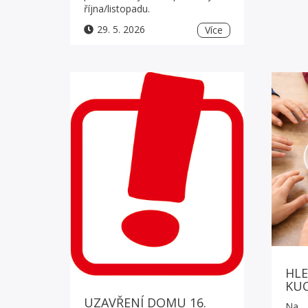
října/listopadu.
29. 5. 2026
Více
HLE
KU
UZAVŘENÍ DOMU 16.
Na 