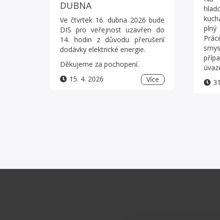
DUBNA
hlad
kuch
Ve čtvrtek 16. dubna 2026 bude
plný
DIS pro veřejnost uzavřen do
Prác
14. hodin z důvodu přerušení
smys
dodávky elektrické energie.
pří
Děkujeme za pochopení.
úvaz
15. 4. 2026
Více
31