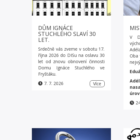
DŮM IGNÁCE
MIS
STUCHLÉHO SLAVÍ 30
V D
LET.
vých
Srdečně vás zveme v sobotu 17.
Adél
října 2026 do DISu na oslavu 30
Oba 
let od znovu obnovení činnosti
nejv
Domu Ignáce Stuchlého ve
Eduá
Fryštáku.
Adé
7. 7. 2026
Více
nasa
úrov
24