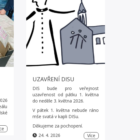
UZAVŘENÍ DISU
DIS bude pro veřejnost
uzavřenost od pátku 1. května
026
do neděle 3. května 2026.
álu
V pátek 1. května nebude ráno
ské
mše svatá v kapli DISu.
Děkujeme za pochopení.
ce
24. 4. 2026
Více