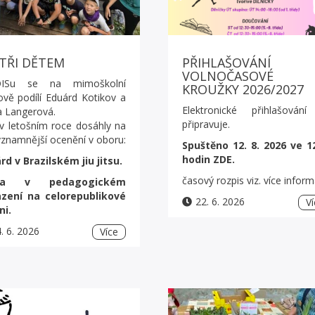
TŘI DĚTEM
PŘIHLAŠOVÁNÍ
VOLNOČASOVÉ
ISu se na mimoškolní
KROUŽKY 2026/2027
ově podílí Eduárd Kotikov a
Elektronické přihlašován
a Langerová.
připravuje.
v letošním roce dosáhly na
ýznamnější ocenění v oboru:
Spuštěno 12. 8. 2026 ve 1
hodin ZDE.
rd v Brazilském jiu jitsu.
časový rozpis viz. více inform
la v pedagogickém
zení na celorepublikové
22. 6. 2026
Ví
ni.
. 6. 2026
Více