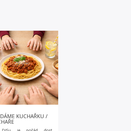
DÁME KUCHAŘKU /
CHAŘE
DISu je pořád dost