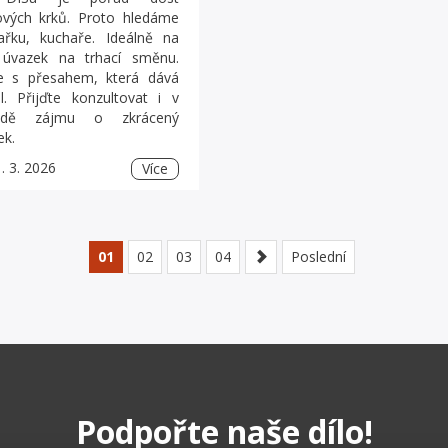
ových krků. Proto hledáme
ařku, kuchaře. Ideálně na
 úvazek na trhací směnu.
e s přesahem, která dává
l. Přijďte konzultovat i v
padě zájmu o zkrácený
ek.
. 3. 2026
Více
01
02
03
04
Poslední
Podpořte naše dílo!