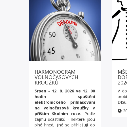
HARMONOGRAM
MŠE
VOLNOČASOVÝCH
DOB
KROUŽKŮ
202
Srpen - 12. 8. 2026 ve 12. 00
V do
hodin - spuštění
probí
elektronického přihlašování
DISu.
na volnočasové kroužky v
20
příštím školním roce.
Podle
zájmu účastníků - některé jsou
plné hned, jiné se přihlašují do