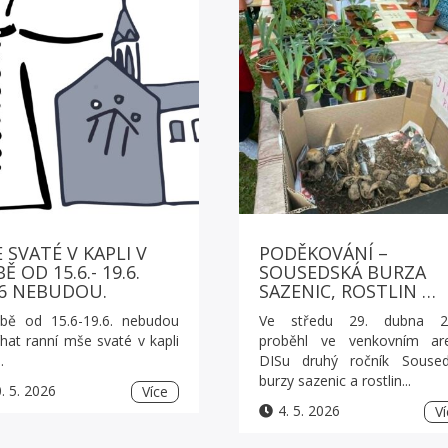
 SVATÉ V KAPLI V
PODĚKOVÁNÍ –
Ě OD 15.6.- 19.6.
SOUSEDSKÁ BURZA
6 NEBUDOU.
SAZENIC, ROSTLIN …
bě od 15.6-19.6. nebudou
Ve středu 29. dubna 2
hat ranní mše svaté v kapli
proběhl ve venkovním are
.
DISu druhý ročník Soused
burzy sazenic a rostlin...
. 5. 2026
Více
4. 5. 2026
Ví