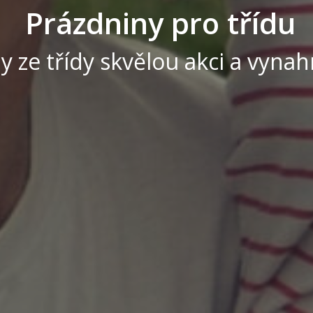
P
r
á
z
d
n
i
n
y
p
r
o
t
ř
í
d
u
y ze třídy skvělou akci a vynahr