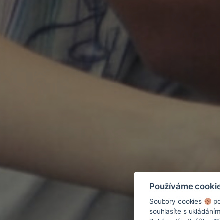
Používáme cooki
Soubory cookies
po
souhlasíte s ukládání