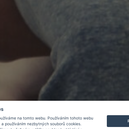
es
užíváme na tomto webu. Používáním tohoto webu
m a používáním nezbytných souborů cookies.