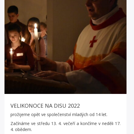
VELIKONOCE NA DISU 2022
prožijeme opět ve společenství mladých od 14 let.
Začínáme ve středu 13. 4. večeří a končíme v neděli 17.
4. obědem.