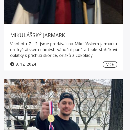
MIKULÁŠSKÝ JARMARK
V sobotu 7. 12. jsme prodávali na Mikulášském jarmarku
na fryštátském náměstí vánoční punč a teplé staříčkovi
oplatky s příchutí skořice, oříšků a čokolády.
9. 12. 2024
Více