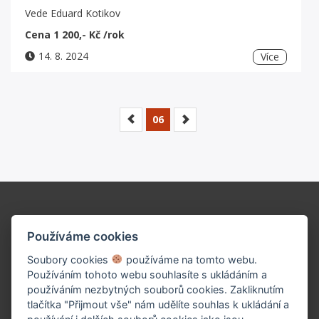
Vede Eduard Kotikov
Cena
1 200,- Kč /rok
14. 8. 2024
Více
06
Podpořte naše dílo!
Používáme cookies
Soubory cookies
používáme na tomto webu.
Používáním tohoto webu souhlasíte s ukládáním a
používáním nezbytných souborů cookies. Zakliknutím
tlačítka "Přijmout vše" nám udělíte souhlas k ukládání a