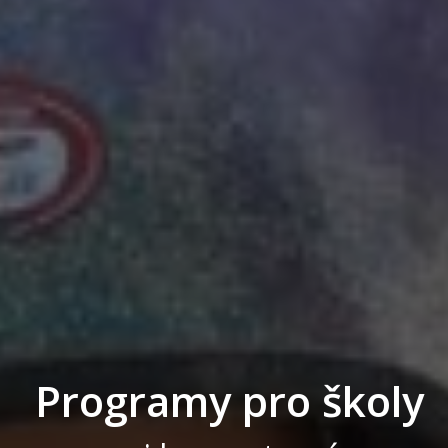
P
r
o
g
r
a
m
y
p
r
o
š
k
o
l
y